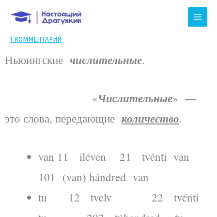
Перейти
к
содержимому
1 КОММЕНТАРИЙ
числительные
Ньюингские
.
Числительные
«
» —
количество
это слова, передающие
.
van 11 iléven 21 tvénti van
101 (van) hándred van
tu 12 tvelv 22 tvénti