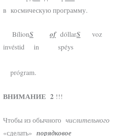
в космическую программу.
S
of
S
Bílion
dóllar
voz
invéstid in spéys
prógram.
ВНИМАНИЕ 2
!!!
числительного
Чтобы из обычного
порядковое
«сделать»