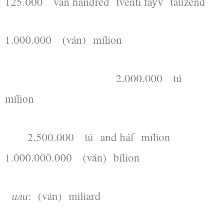
125.000 ván hándred tvénti fayv táuzend
1.000.000 (ván) mílion
2.000.000 tú
mílion
2.500.000 tú and háf mílion
1.000.000.000 (ván) bílion
или
: (ván) miliard