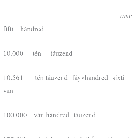
или
:
fífti hándred
10.000 tén táuzend
10.561 tén táuzend fáyvhandred síxti
van
100.000 ván hándred táuzend