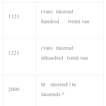
(van) táuzend
1121
hándred tvénti van
(van) táuzend
1221
túhandred tvénti van
tú táuzend / tu
2000
táuzends *