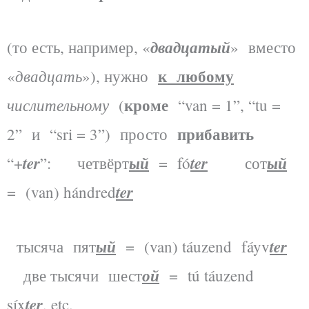
двадцатый
(то есть, например, «
» вместо
к любому
двадцать
«
»), нужно
кроме
числительному
(
“van = 1”, “tu =
прибавить
2” и “sri = 3”) просто
ter
ый
ter
ый
“+
”: четвёрт
= fó
сот
ter
= (van) hándred
ый
ter
тысяча пят
= (van) táuzend fáyv
ой
две тысячи шест
= tú táuzend
ter
síx
, etc.