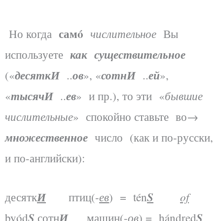
самó
числительное
Но когда
Вы
как
существительное
используете
десяткИ
ов
сотнИ
ей
(«
..
», «
..
»,
тысячИ
ев
бывшие
«
..
» и пр.), то эти «
числительные
» спокойно ставьте во→
множественное
число (как и по-русски,
и по-английски):
И
ев
S
of
десятк
птиц(-
) = tén
S
И
ов
S
byód
сотн
машин(-
) = hándred