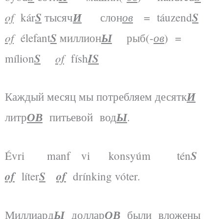
of
S
И
ов
S
kár
тысяч
слон
= táuzend
of
S
Ы
ов
élefant
миллион
рыб(-
) =
S
of
IS
mílion
físh
И
Каждый месяц мы потребляем десятк
ОВ
Ы
литр
питьевой вод
.
S
Évri manf vi konsyúm tén
of
S
of
líter
drínking vóter.
Ы
ОВ
Миллиард
доллар
были вложены