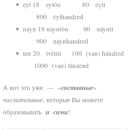
eyt 18 eytón 80 éyti
800 éythandred
nayn 19 nayntón 90 náynti
900 náynhandred
ten 20 tvénti 100 (van) hándred
1000 (van) táuzend
составные
А вот это уже — «
»
числительные
, которые Вы можете
и сами
образовывать
!