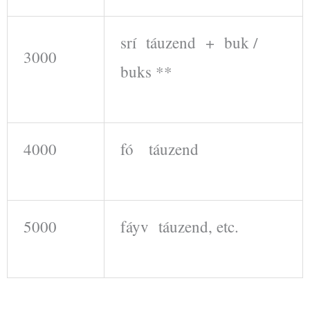
srí táuzend + buk /
3000
buks **
4000
fó táuzend
5000
fáyv táuzend, etc.