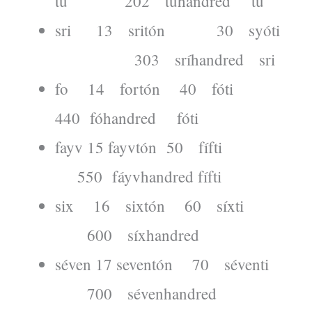
tu 202 túhandred tu
sri 13 sritón 30 syóti
303 sríhandred sri
fo 14 fortón 40 fóti
440 fóhandred fóti
fayv 15 fayvtón 50 fífti
550 fáyvhandred fífti
six 16 sixtón 60 síxti
600 síxhandred
séven 17 seventón 70 séventi
700 sévenhandred