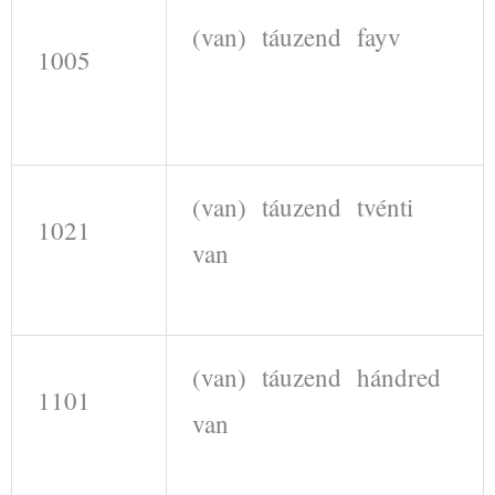
(van) táuzend fayv
1005
(van) táuzend tvénti
1021
van
(van) táuzend hándred
1101
van