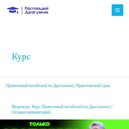
Перейти
к
содержимому
Курс
Правильный китайский по Драгункину. Практический урок
Правильный
китайский
по
Видеокурс
,
Курс
,
Правильный китайский по Драгункину
/
Драгункину.
Оставьте комментарий
Практический
урок