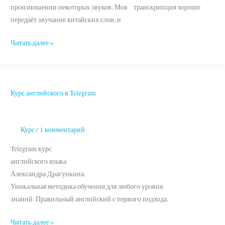
произношении некоторых звуков. Моя транскрипция хорошо
передаёт звучание китайских слов, и
Читать далее »
Курс английского в Telegram
Курс
английского
в
Курс
/
1 комментарий
Telegram
Telegram курс
английского языка
Александра Драгункина.
Уникальная методика обучения для любого уровня
знаний. Правильный английский с первого подхода.
Читать далее »