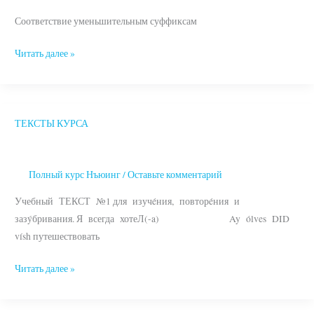
Соответствие уменьшительным суффиксам
Читать далее »
ТЕКСТЫ КУРСА
ТЕКСТЫ
КУРСА
Полный курс Нъюинг
/
Оставьте комментарий
Учебный ТЕКСТ №1 для изучéния, повторéния и
зазýбривания. Я всегда хотеЛ(-a) Ay ólves DID
vísh путешествовать
Читать далее »