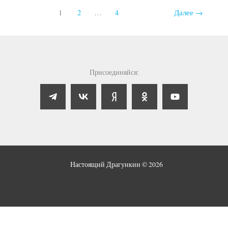
1
2
…
4
Далее
→
Присоединяйся:
Настоящий Драгункин © 2026