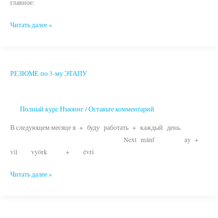
главное:
Читать далее »
РЕЗЮМЕ по 3-му ЭТАПУ
РЕЗЮМЕ
по
3-
Полный курс Нъюинг
/
Оставьте комментарий
му
ЭТАПУ
В следующем месяце я + буду работать + каждый день.
Next mánf ay +
vil vyórk + évri
Читать далее »