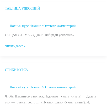
ТАБЛИЦА УДВОЕНИЙ
ТАБЛИЦА
УДВОЕНИЙ
Полный курс Нъюинг
/
Оставьте комментарий
ОБЩАЯ СХЕМА «УДВОЕНИЙ ради усиления»
Читать далее »
СТИХИ КУРСА
СТИХИ
КУРСА
Полный курс Нъюинг
/
Оставьте комментарий
Чтобы Нъюингом заняться, Надо нам уметь читать! Делать
это — очень просто … (Нужно только буквы знать!). И,